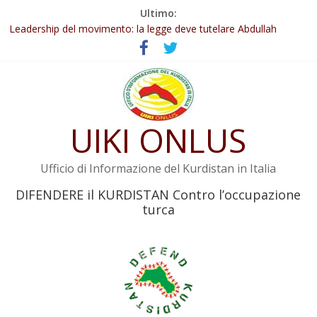
Salta
Ultimo:
Abdullah Öcalan: Le legge negativa deve essere trasformata in
al
legge positiva
contenuto
Leadership del movimento: la legge deve tutelare Abdullah
Öcalan e l’intero movimento
Commissione donne del KNK: Şengal è di nuovo sotto minaccia
Non tenere conto della situazione di Rêber Apo ostacolerebbe
l’attuazione della legge
UIKI ONLUS
Il KNK chiede un’azione internazionale contro i crimini di guerra
dell’Iran
Ufficio di Informazione del Kurdistan in Italia
DIFENDERE il KURDISTAN Contro l’occupazione
turca