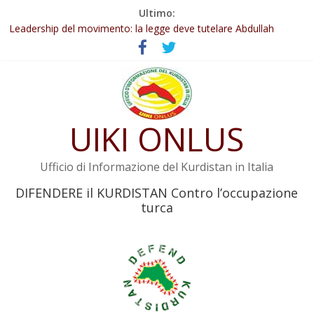
Salta
Ultimo:
Abdullah Öcalan: Le legge negativa deve essere trasformata in
al
legge positiva
contenuto
Leadership del movimento: la legge deve tutelare Abdullah
Öcalan e l’intero movimento
Commissione donne del KNK: Şengal è di nuovo sotto minaccia
Non tenere conto della situazione di Rêber Apo ostacolerebbe
l’attuazione della legge
UIKI ONLUS
Il KNK chiede un’azione internazionale contro i crimini di guerra
dell’Iran
Ufficio di Informazione del Kurdistan in Italia
DIFENDERE il KURDISTAN Contro l’occupazione
turca