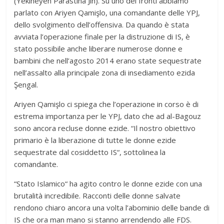
(Yekîneyên Parastina Jin). Su uno dei fronti abbiamo
parlato con Ariyen Qamişlo, una comandante delle YPJ,
dello svolgimento dell’offensiva. Da quando è stata
avviata l’operazione finale per la distruzione di IS, è
stato possibile anche liberare numerose donne e
bambini che nell’agosto 2014 erano state sequestrate
nell’assalto alla principale zona di insediamento ezida
Şengal.
Ariyen Qamişlo ci spiega che l’operazione in corso è di
estrema importanza per le YPJ, dato che ad al-Bagouz
sono ancora recluse donne ezide. “Il nostro obiettivo
primario è la liberazione di tutte le donne ezide
sequestrate dal cosiddetto IS“, sottolinea la
comandante.
“Stato Islamico“ ha agito contro le donne ezide con una
brutalità incredibile. Racconti delle donne salvate
rendono chiaro ancora una volta l’abominio delle bande di
IS che ora man mano si stanno arrendendo alle FDS.