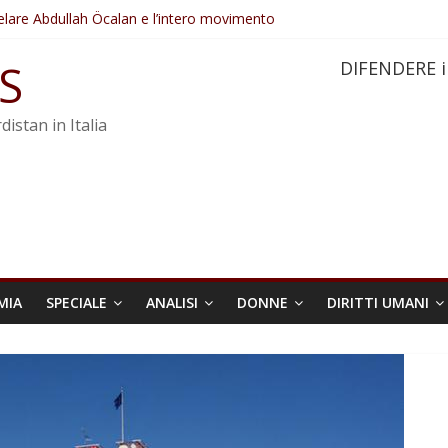
elare Abdullah Öcalan e l’intero movimento
ovo sotto minaccia
po ostacolerebbe l’attuazione della legge
S
DIFENDERE i
 crimini di guerra dell’Iran
re trasformata in legge positiva
distan in Italia
MIA
SPECIALE
ANALISI
DONNE
DIRITTI UMANI