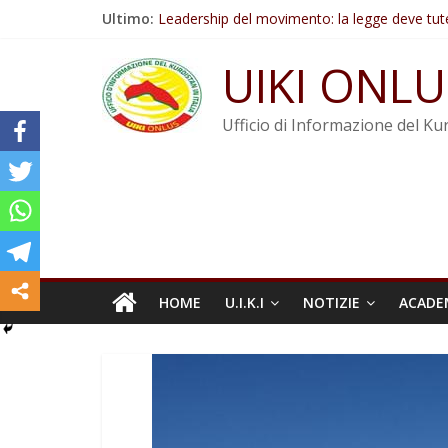
Salta
Ultimo:
Leadership del movimento: la legge deve tut
al
Commissione donne del KNK: Şengal è di nu
contenuto
Non tenere conto della situazione di Rêber A
UIKI ONLU
Il KNK chiede un’azione internazionale contro i
Abdullah Öcalan: Le legge negativa deve esse
Ufficio di Informazione del Kur
HOME
U.I.K.I
NOTIZIE
ACADE