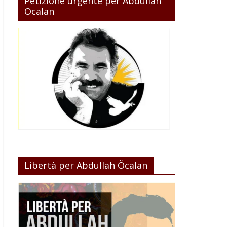
Petizione urgente per Abdullah
Ocalan
Libertà per Abdullah Öcalan