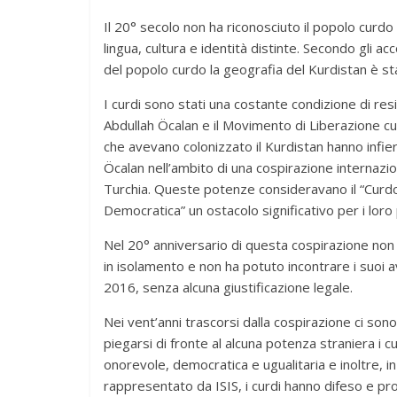
Il 20° secolo non ha riconosciuto il popolo curd
lingua, cultura e identità distinte. Secondo gli acc
del popolo curdo la geografia del Kurdistan è stat
I curdi sono stati una costante condizione di res
Abdullah Öcalan e il Movimento di Liberazione c
che avevano colonizzato il Kurdistan hanno infi
Öcalan nell’ambito di una cospirazione internazio
Turchia. Queste potenze consideravano il “Curdo 
Democratica” un ostacolo significativo per i loro 
Nel 20° anniversario di questa cospirazione non 
in isolamento e non ha potuto incontrare i suoi a
2016, senza alcuna giustificazione legale.
Nei vent’anni trascorsi dalla cospirazione ci sono 
piegarsi di fronte al alcuna potenza straniera i
onorevole, democratica e ugualitaria e inoltre, i
rappresentato da ISIS, i curdi hanno difeso e pro