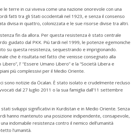
o e le terre in cui viveva come una nazione onorevole con una
ordi fatti tra gli Stati occidentali nel 1923, e senza il consenso
a divisa in quattro, colonizzata e le sue risorse divise tra altri.
istenza fin da allora. Per questa resistenza è stato centrale
urdo guidato dal PKK. Più tardi nel 1999, le potenze egemoniche
erito su questa resistenza, sequestrando e imprigionando.
nale che è risultata nel fatto che venisse consegnato alla
Libero”, l’ “Essere Umano Libero” e la “Società Libera e
piani più complessivi per il Medio Oriente.
ci sono notizie da Öcalan. È stato isolato e crudelmente recluso
vvocati dal 27 luglio 2011 o la sua famiglia dall’11 settembre
stati sviluppi significativi in Kurdistan e in Medio Oriente. Senza
 curdi hanno mantenuto una posizione indipendente, consapevole,
n una indomabile resistenza contro il nemico dell’umanità
tetto l’umanità.