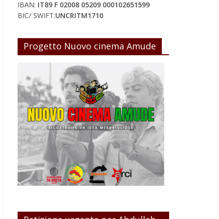
IBAN:
IT89 F 02008 05209 000102651599
BIC/ SWIFT:
UNCRITM1710
Progetto Nuovo cinema Amude