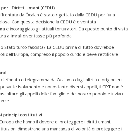
per i Diritti Umani (CEDU)
 affrontata da Öcalan è stato rigettato dalla CEDU per “una
losa. Con questa decisione la CEDU è diventata
ra e incoraggiato gli attuali torturatori. Da questo punto di vista
ra a Imrali diventasse più profonda.
lo Stato turco fascista? La CEDU prima di tutto dovrebbe
popoli dell’Europa, compreso il popolo curdo e deve rettificare
rali
elefonata o telegramma da Öcalan o dagli altri tre prigionieri
pesante isolamento e nonostante diversi appelli, il CPT non è
e ascoltare gli appelli delle famiglie e del nostro popolo e inviare
tanze.
 principi costitutivi
’Europa che hanno il dovere di proteggere i diritti umani.
stituzioni dimostrano una mancanza di volontà di proteggere i