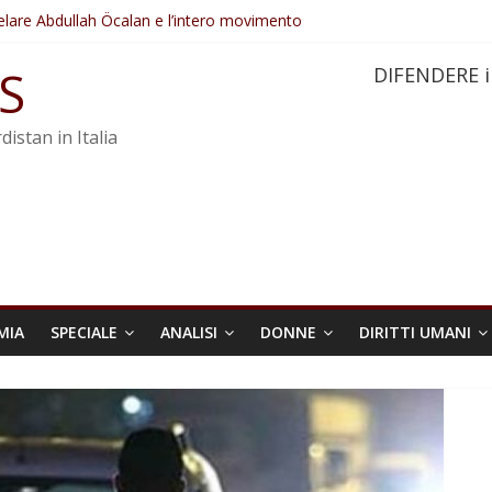
elare Abdullah Öcalan e l’intero movimento
ovo sotto minaccia
po ostacolerebbe l’attuazione della legge
S
DIFENDERE i
 crimini di guerra dell’Iran
re trasformata in legge positiva
distan in Italia
MIA
SPECIALE
ANALISI
DONNE
DIRITTI UMANI