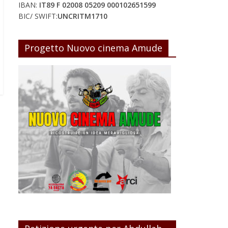
IBAN:
IT89 F 02008 05209 000102651599
BIC/ SWIFT:
UNCRITM1710
Progetto Nuovo cinema Amude