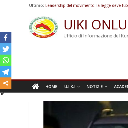
Salta
Ultimo:
Leadership del movimento: la legge deve tut
al
Commissione donne del KNK: Şengal è di nu
contenuto
Non tenere conto della situazione di Rêber A
UIKI ONLU
Il KNK chiede un’azione internazionale contro i
Abdullah Öcalan: Le legge negativa deve esse
Ufficio di Informazione del Kur
HOME
U.I.K.I
NOTIZIE
ACADE