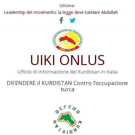
Salta
Ultimo:
Abdullah Öcalan: Le legge negativa deve essere trasformata in
al
legge positiva
contenuto
Leadership del movimento: la legge deve tutelare Abdullah
Öcalan e l’intero movimento
Commissione donne del KNK: Şengal è di nuovo sotto minaccia
Non tenere conto della situazione di Rêber Apo ostacolerebbe
l’attuazione della legge
UIKI ONLUS
Il KNK chiede un’azione internazionale contro i crimini di guerra
dell’Iran
Ufficio di Informazione del Kurdistan in Italia
DIFENDERE il KURDISTAN Contro l’occupazione
turca