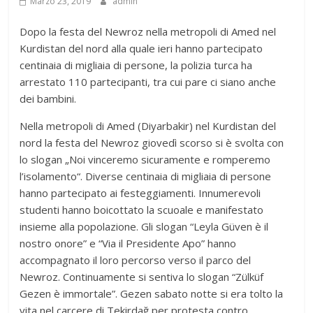
Marzo 23, 2019
admin
Dopo la festa del Newroz nella metropoli di Amed nel
Kurdistan del nord alla quale ieri hanno partecipato
centinaia di migliaia di persone, la polizia turca ha
arrestato 110 partecipanti, tra cui pare ci siano anche
dei bambini.
Nella metropoli di Amed (Diyarbakir) nel Kurdistan del
nord la festa del Newroz giovedì scorso si è svolta con
lo slogan „Noi vinceremo sicuramente e romperemo
l’isolamento“. Diverse centinaia di migliaia di persone
hanno partecipato ai festeggiamenti. Innumerevoli
studenti hanno boicottato la scuoale e manifestato
insieme alla popolazione. Gli slogan “Leyla Güven è il
nostro onore” e “Via il Presidente Apo” hanno
accompagnato il loro percorso verso il parco del
Newroz. Continuamente si sentiva lo slogan “Zülküf
Gezen è immortale”. Gezen sabato notte si era tolto la
vita nel carcere di Tekirdağ per protesta contro