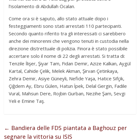
l’isolamento di Abdullah Öcalan.
Come ora si è saputo, allo stato attuale dopo i
festeggiamenti sono stati arrestati 110 partecipanti.
Secondo quanto riferito tra gli interessati ci sarebbero
anche dei minorenni che vengono tenuti in custodia nella
direzione distrettuale di polizia. Finora è stato possibile
accertare solo il nome di 22 degli arrestati. Si tratta di:
Tenzile İlişer, Şiyar Tam, Fidan Demir, Azize Kalkan, Aygül
Kartal, Cahide Çelik, Melek Akman, Şirvan Çetinkaya,
Zehra Demir, Asiye Güneyli, Nefide Yaşa, Hatice Sifçik,
Çiğdem Ay, Ebru Gülen, Hatun İpek, Delal Gergin, Fadile
Vural, Mahsun Dere, Rojbin Gurban, Nezihe Şam, Sevgi
Yeli e Emine Taş.
←
Bandiera delle FDS piantata a Baghouz per
segnare la vittoria su ISIS